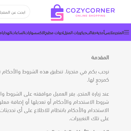
المتجر
ملابس
أحذية
حقائب
ديكورات المنزل
ادوات مطبخ
الاكسسوارات
الساعات
الهدايا
م
المقدمة
نرحب بكم في متجرنا. تنطبق هذه الشروط والأحكام (“
كمرجعٍ لها.
عند زيارة المتجر، يقر العميل موافقته على الشروط وا
شروط الاستخدام والأحكام أو تعديلها أو إضافة معلوم
الاستخدام والأحكام بانتظام للاطلاع على أي تحديثات
على تلك التغييرات.