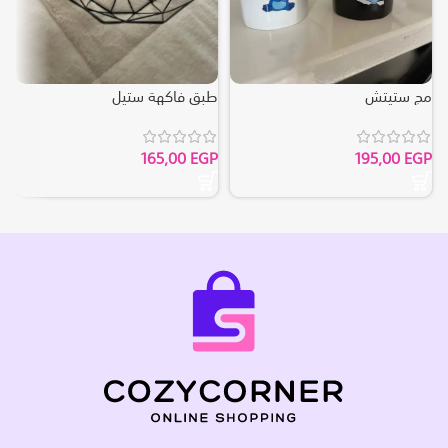
مج ستيتش
طبق فاكهة ستيل
م
P
165,00
EGP
195,00
EGP