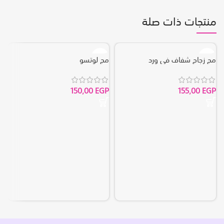
منتجات ذات صلة
مج زجاج شفاف في ورد
مج لوتسو
ب
P
150,00
EGP
155,00
EGP